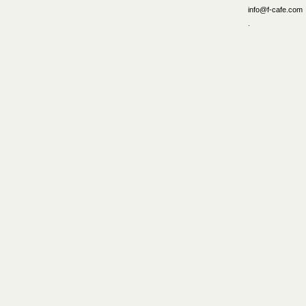
info@f-cafe.com
.